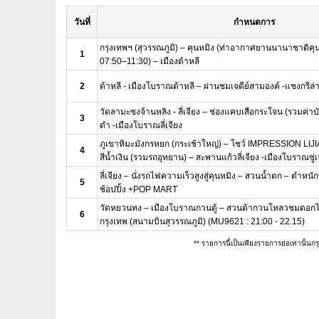
วันที่
กำหนดการ
กรุงเทพฯ (สุวรรณภูมิ) – คุนหมิง (ท่าอากาศยานนานาชาติคุ
1
07:50–11:30) – เมืองต้าหลี
2
ต้าหลี - เมืองโบราณต้าหลี – ผ่านชมเจดีย์สามองค์ -แชงกรีล่
วัดลามะซงจ้านหลิง - ลี่เจียง – ช่องแคบเสือกระโจน (รวมค่าบ
3
ดำ -เมืองโบราณลี่เจียง
ภูเขาหิมะมังกรหยก (กระเช้าใหญ่) – โชว์ IMPRESSION LIJ
4
สีน้ำเงิน (รวมรถอุทยาน) – สะพานแก้วลี่เจียง -เมืองโบราณซู่
ลี่เจียง – นั่งรถไฟความเร็วสูงสู่คุนหมิง – สวนน้ำตก – ตำห
5
ช้อปปิ้ง +POP MART
วัดหยวนทง – เมืองโบราณกวนตู้ – สวนต้ากวนโหลวชมดอกไม้
6
กรุงเทพ (สนามบินสุวรรณภูมิ) (MU9621 : 21:00 - 22.15)
** รายการนี้เป็นเพียงรายการย่อเท่านั้