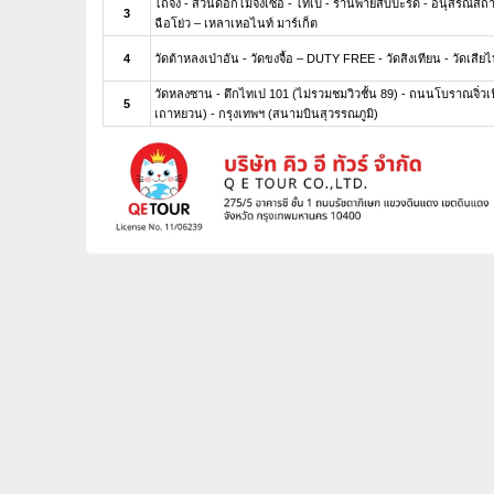
ไถจง - สวนดอกไม้จงเซ่อ - ไทเป - ร้านพายสับปะรด - อนุสรณ์สถา
3
ฉือโย่ว – เหลาเหอไนท์ มาร์เก็ต
4
วัดต้าหลงเป่าอัน - วัดขงจื้อ – DUTY FREE - วัดสิงเทียน - วัดเสียไห
วัดหลงซาน - ตึกไทเป 101 (ไม่รวมชมวิวชั้น 89) - ถนนโบราณจิ่วเฟ
5
เถาหยวน) - กรุงเทพฯ (สนามบินสุวรรณภูมิ)