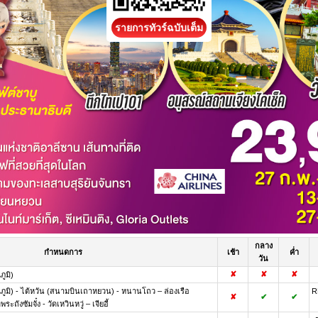
รายการทัวร์ฉบับเต็ม
กลาง
กำหนดการ
เช้า
ค่ำ
วัน
✘
✘
✘
ูมิ)
ูมิ) - ไต้หวัน (สนามบินเถาหยวน) - หนานโถว – ล่องเรือ
R
✘
✔
✔
ะถังซัมจั๋ง - วัดเหวินหวู่ – เจียอี้