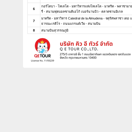
กอร์โดบา - โทเลโด - มหาวิหารแห่งโทเลโด - มาดริด - พลาซามายอ
6
รี่ - สนามฟุตบอลซานติเอโก้ เบอร์นานบิว - ตลาดซานมิเกล
มาดริด - มหาวิหาร Catedral de la Almudena - จตุรัสพลาซา เดอ 
7
ธารณะเรติโร - ถนนแกรนด์เวีย - สนามบิน
8
สนามบินสุวรรณภูมิ