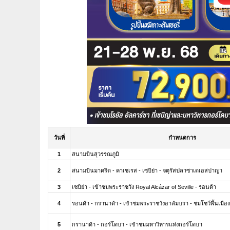
วันที่
กำหนดการ
1
สนามบินสุวรรณภูมิ
2
สนามบินมาดริด - คาเซเรส - เซบิย่า - จตุรัสปลาซาเดเอสปาญา
3
เซบิย่า - เข้าชมพระราชวัง Royal Alcázar of Seville - รอนด้า
4
รอนด้า - กรานาด้า - เข้าชมพระราชวังอาลัมบรา - ชมโชว์พื้นเมือ
5
กรานาด้า - กอร์โดบา - เข้าชมมหาวิหารแห่งกอร์โดบา