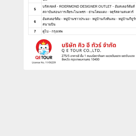
บรัสเซลล์ - ROERMOND DESIGNER OUTLET - อัมสเตอร์ดัมส์ - 
5
สถาบันสอนการเจียระไนเพชร - ย่านโคมแดง - จตุรัสดามสแควร์
อัมสเตอร์ดัม - หมู่บ้านชาวประมง - หมู่บ้านกังหันลม - หมู่บ้านกีธูร์
6
สนามบิน
7
ดูไบ - กรุงเทพ