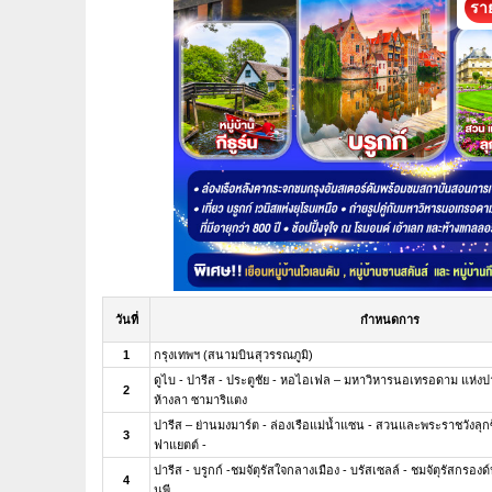
ราย
วันที่
กำหนดการ
1
กรุงเทพฯ (สนามบินสุวรรณภูมิ)
ดูไบ - ปารีส - ประตูชัย - หอไอเฟล – มหาวิหารนอเทรอดาม แห่งปารี
2
ห้างลา ซามาริแตง
ปารีส – ย่านมงมาร์ต - ล่องเรือแม่น้ำแซน - สวนและพระราชวังลุกซ็
3
ฟาแยตต์ -
ปารีส - บรูกก์ -ชมจัตุรัสใจกลางเมือง - บรัสเซลล์ - ชมจัตุรัสกรองด
4
นพี