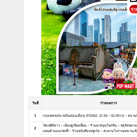
ราย
วันที่
กำหนดการ
1
กรุงเทพฯ(สนามบินดอนเมือง) (FD562: 21.50 – 02.00+1) – สนามบิน
วัดเจดีย์ขาว – เมืองตูเจียงเยี่ยน – ร้านยาสมุนไพรจีน – จตุรัสหยางเท
2
แพนด้านอนเซลฟี่ – ร้านหนังสือจงซูเก๋อ – สะพานโบราณหนานเฉี