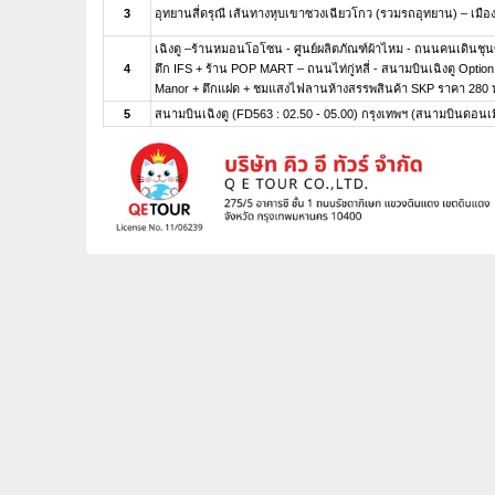
3
อุทยานสี่ดรุณี เส้นทางหุบเขาซวงเฉียวโกว (รวมรถอุทยาน) – เมืองเ
เฉิงตู –ร้านหมอนโอโซน - ศูนย์ผลิตภัณฑ์ผ้าไหม - ถนนคนเดินชุนซีล
4
ตึก IFS + ร้าน POP MART – ถนนไท่กู่หลี่ - สนามบินเฉิงตู Opt
Manor + ตึกแฝด + ชมแสงไฟลานห้างสรรพสินค้า SKP ราคา 280
5
สนามบินเฉิงตู (FD563 : 02.50 - 05.00) กรุงเทพฯ (สนามบินดอนเม