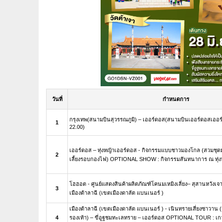
วันที่
กำหนดการ
กรุงเทพ(สนามบินสุวรรณภูมิ) – เออร์ดอส(สนามบินเออร์ดอสเออร์จ
1
22.00)
เออร์ดอส – ทุ่งหญ้าเออร์ดอส - กิจกรรมแบบชาวมองโกล (สวมชุ
2
เลี้ยงรอบกองไฟ) OPTIONAL SHOW : กิจกรรมสันทนาการ ณ ทุ่ง
โฮฮอต - ศูนย์แสดงสินค้าผลิตภัณฑ์โคนมเหมิงเลี่ยง– สุสานหวังเจ
3
เมืองต้าลาฉี (เขตเมืองดาลัต แบนเนอร์ )
เมืองต้าลาฉี (เขตเมืองดาลัต แบนเนอร์ ) - เนินทรายเสี่ยงซาวาน (ร
4
รองเท้า) – ขี่อูฐชมทะเลทราย – เออร์ดอส OPTIONAL TOUR : เก