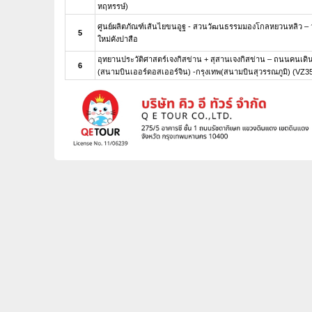
หฤหรรษ์)
ศูนย์ผลิตภัณฑ์เส้นไยขนอูฐ - สวนวัฒนธรรมมองโกลหยวนหลิว – วั
5
ใหม่คังปาสือ
อุทยานประวัติศาสตร์เจงกิสข่าน + สุสานเจงกิสข่าน – ถนนคนเดิ
6
(สนามบินเออร์ดอสเออร์จิน) -กรุงเทพ(สนามบินสุวรรณภูมิ) (VZ35