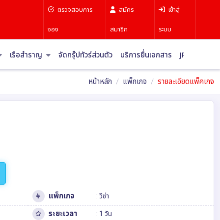
ตรวจสอบการ
สมัคร
เข้าสู่
จอง
สมาชิก
ระบบ
เรือสำราญ
จัดกรุ๊ปทัวร์ส่วนตัว
บริการยื่นเอกสาร
JR Pass
บท
หน้าหลัก
แพ็กเกจ
รายละเอียดแพ็คเกจ
แพ็กเกจ
: วีซ่า
ระยะเวลา
: 1 วัน