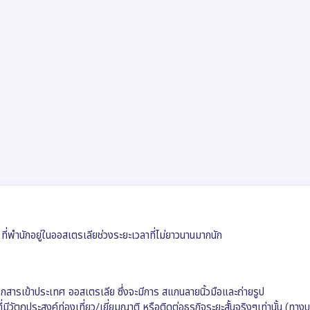
 ที่พำนักอยู่ในออสเตรเลียช่วงระยะเวลาที่ไม่ยาวนานมากนัก
เอกสารเข้าประเทศ ออสเตรเลีย ซึ่งจะมีการ สแกนลายนิ้วมือและถ่ายรูป
มีวัตถุประสงค์ท่องเที่ยว/เยี่ยมญาติ หรือติดต่อธุรกิจระยะสั้นจริงๆเท่านั้น (ทางบ