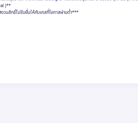
ial )**
นสิทธิ์ไม่รับยื่นให้กับเคสที่โอกาสผ่านต่ำ***