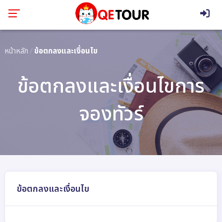
หน้าหลัก
ข้อตกลงและเงื่อนไข
ข้อตกลงและเงื่อนไขการ
จองทัวร์
ข้อตกลงและเงื่อนไข