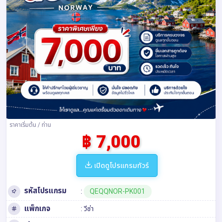
ราคาเริ่มต้น / ท่าน
฿ 7,000
เปิดดูโปรแกรมทัวร์
รหัสโปรแกรม
:
QEQQNOR-PK001
แพ็กเกจ
: วีซ่า