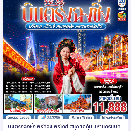
บินตรงฉงชิ่ง ฟรีดอม ฟรีเดย์ สนุกสุดคุ้ม มหานครแปด