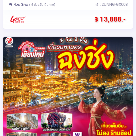
4วัน 3คืน
: 2UNNG-GX008
( 6 ช่วงวันเดินทาง)
฿ 13,888.-