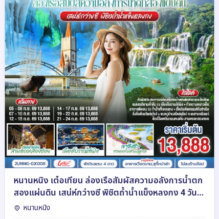
หนานหนิง เต๋อเทียน ล่องเรือสัมผัสความอลังการน้ำตก
สองแผ่นดิน เสน่ห์กว่างซี พิชิตถ้ำน้ำแข็งหลงกง 4 วัน 3
คืน โดยสายการบิน Guangxi Beibu Gulf Airlines
หนานหนิง
(GX)