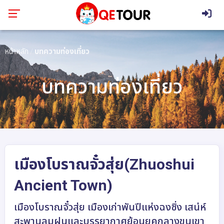
หน้าหลัก
บทความท่องเที่ยว
บทความท่องเที่ยว
เมืองโบราณจั๋วสุ่ย(Zhuoshui
Ancient Town)
เมืองโบราณจั๋วสุ่ย เมืองเก่าพันปีแห่งฉงชิ่ง เสน่ห์
สะพานลมฝนและบรรยากาศย้อนยุคกลางขุนเขา