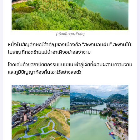
(เมืองโบราณจั๋วสุ่ย)
หนึ่งในสัญลักษณ์สำคัญของเมืองคือ “สะพานลมฝน” สะพานไม้
โบราณที่ทอดข้ามแม่น้ำอาเผิงอย่างสง่างาม 
โดดเด่นด้วยสถาปัตยกรรมแบบชนเผ่าถู่เจียที่ผสมผสานความงาม
และภูมิปัญญาท้องถิ่นเอาไว้อย่างลงตัว 