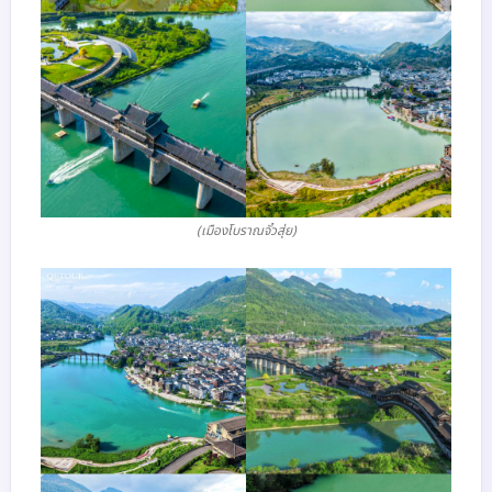
(เมืองโบราณจั๋วสุ่ย)