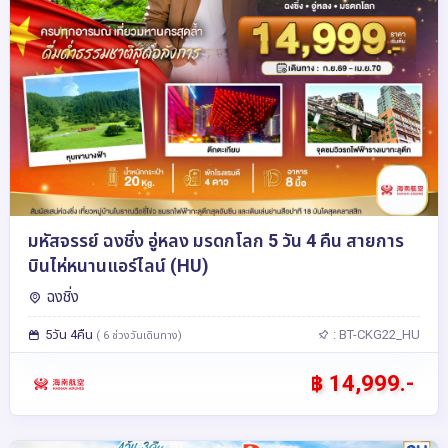
มหัสจรรย์ ฉงชิ่ง อู่หลง มรดกโลก 5 วัน 4 คืน สายการ
บินไห่หนานแอร์ไลน์ (HU)
ฉงชิ่ง
5วัน 4คืน
: BT-CKG22_HU
( 6 ช่วงวันเดินทาง)
฿ 14,999.-