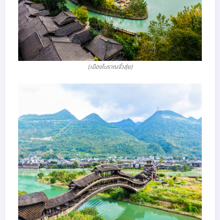
(เมืองโบราณจั๋วสุ่ย)