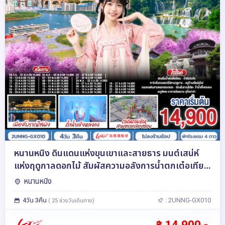
หนานหนิง ดินแดนแห่งขุนเขาและสายธาร มนต์เสน่ห์
แห่งฤดูกาลดอกไม้ สัมผัสความอลังการน้ำตกเต๋อเทียน
4 วัน 3 คืน โดยสายการบิน Guangxi Beibu Gulf
หนานหนิง
Airlines (GX)
4วัน 3คืน
: 2UNNG-GX010
( 25 ช่วงวันเดินทาง)
฿ 14,900.-