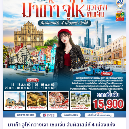
มาเก๊า จูไห่ กวางเจา เซินเจิ้น สัมผัสเสน่ห์ 4 เมืองแห่ง