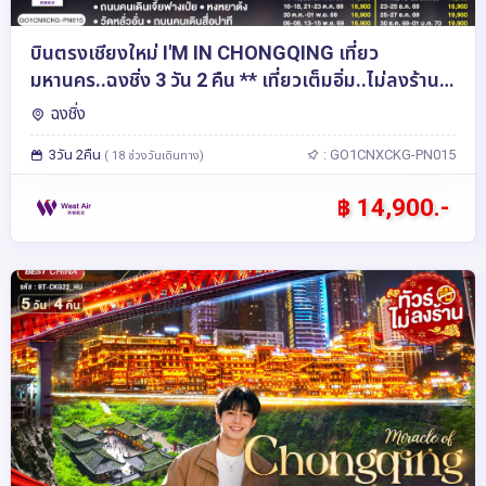
บินตรงเชียงใหม่ I'M IN CHONGQING เที่ยว
มหานคร..ฉงชิ่ง 3 วัน 2 คืน ** เที่ยวเต็มอิ่ม..ไม่ลงร้าน
ช้อป** โดยสายการบิน West Air (PN)
ฉงชิ่ง
3วัน 2คืน
: GO1CNXCKG-PN015
( 18 ช่วงวันเดินทาง)
฿ 14,900.-