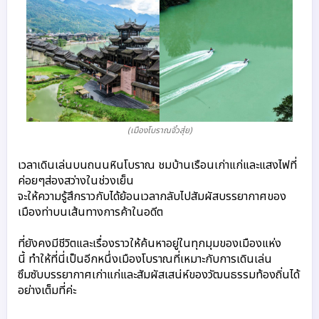
(เมืองโบราณจั๋วสุ่ย)
เวลาเดินเล่นบนถนนหินโบราณ ชมบ้านเรือนเก่าแก่และแสงไฟที่
ค่อยๆส่องสว่างในช่วงเย็น 
จะให้ความรู้สึกราวกับได้ย้อนเวลากลับไปสัมผัสบรรยากาศของ
เมืองท่าบนเส้นทางการค้าในอดีต 
ที่ยังคงมีชีวิตและเรื่องราวให้ค้นหาอยู่ในทุกมุมของเมืองแห่ง
นี้ 
ทำให้ที่นี่เป็นอีกหนึ่งเมืองโบราณที่เหมาะกับการเดินเล่น 
ซึมซับบรรยากาศเก่าแก่และสัมผัสเสน่ห์ของวัฒนธรรมท้องถิ่นได้
อย่างเต็มที่ค่ะ