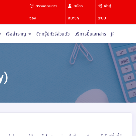
ตรวจสอบการ
สมัคร
เข้าสู่
จอง
สมาชิก
ระบบ
เรือสำราญ
จัดกรุ๊ปทัวร์ส่วนตัว
บริการยื่นเอกสาร
JR Pass
บท
y)