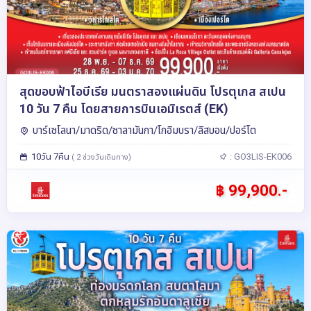
สุดขอบฟ้าไอบีเรีย มนตราสองแผ่นดิน โปรตุเกส สเปน
10 วัน 7 คืน โดยสายการบินเอมิเรตส์ (EK)
บาร์เซโลนา/มาดริด/ซาลามันกา/โกอิมบรา/ลิสบอน/ปอร์โต
10วัน 7คืน
: GO3LIS-EK006
( 2 ช่วงวันเดินทาง)
฿ 99,900.-