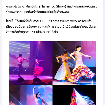
การชมโชว์ระบำฟลามิงโก (Flamenco Show) ศิลปะการแสดงอันเลื่อง
ชื่อของชาวสเปนที่ทั้งเร่าร้อนและเปี่ยมไปด้วยพลัง!
โชว์นี้ไม่ได้มีแค่ท่าเต้นสวย ๆ นะ แต่คือการรวมเอาจังหวะการตบเท้า
เสียงปรบมือ การร้องเพลง และกีตาร์สเปนเข้าไว้ด้วยกันอย่างลงตัวทุก
จังหวะคือดึงดูดสายตา เสียงดนตรีเร้าใจ