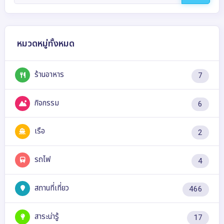
หมวดหมู่ทั้งหมด
ร้านอาหาร
7
กิจกรรม
6
เรือ
2
รถไฟ
4
สถานที่เที่ยว
466
สาระน่ารู้
17