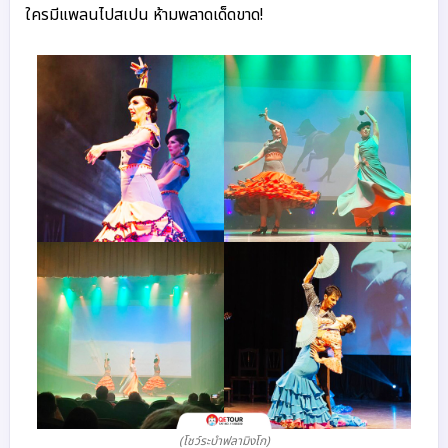
ใครมีแพลนไปสเปน ห้ามพลาดเด็ดขาด!
(โชว์ระบำฟลามิงโก)