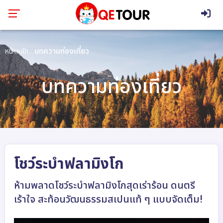
หน้าหลัก
บทความท่องเที่ยว
บทความท่องเที่ยว
โชว์ระบำฟลามิงโก
ห้ามพลาดโชว์ระบำฟลามิงโกสุดเร่าร้อน ดนตรี
เร้าใจ สะท้อนวัฒนธรรมสเปนแท้ ๆ แบบจัดเต็ม!