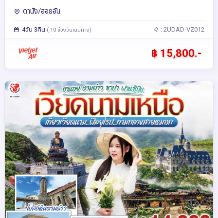
โดยสายการบิน Thai Vietjet Air (VZ)
ดานัง/ฮอยอัน
4วัน 3คืน
: 2UDAD-VZ012
( 10 ช่วงวันเดินทาง)
฿ 15,800.-