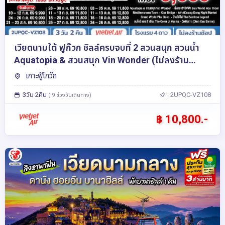
เวียดนามใต้ ฟูก๊วก ชิลล์ครบจบที่ 2 สวนสนุก สวนน้ำ
Aquatopia & สวนสนุก Vin Wonder (ไม่ลงร้าน
รัฐบาล) 3 วัน 2 คืน โดย Vietjet Air (VZ) [บินเช้า–
เกาะฟู้โกว๊ก
กลับเย็น]
3วัน 2คืน
: 2UPQC-VZ108
( 9 ช่วงวันเดินทาง)
฿ 10,800.-