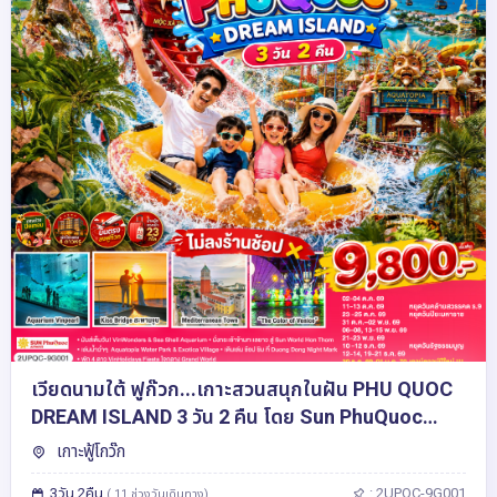
เวียดนามใต้ ฟูก๊วก...เกาะสวนสนุกในฝัน PHU QUOC
DREAM ISLAND 3 วัน 2 คืน โดย Sun PhuQuoc
Airways (9G)
เกาะฟู้โกว๊ก
3วัน 2คืน
: 2UPQC-9G001
( 11 ช่วงวันเดินทาง)