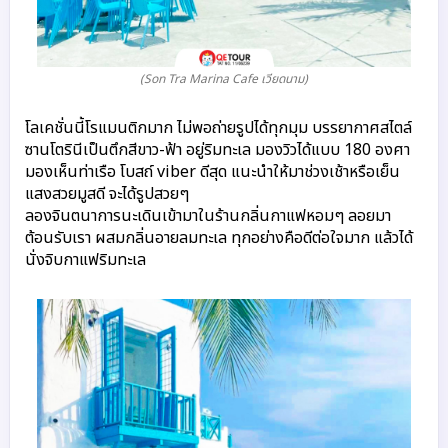
(Son Tra Marina Cafe เวียดนาม)
โลเคชั่นนี้โรแมนติกมาก ไม่พอถ่ายรูปได้ทุกมุม บรรยากาศสไตล์
ซานโตรินีเป็นตึกสีขาว-ฟ้า อยู่ริมทะเล มองวิวได้แบบ 180 องศา
มองเห็นท่าเรือ โบสถ์ viber ดีสุด แนะนำให้มาช่วงเช้าหรือเย็น
แสงสวยมูสดี จะได้รูปสวยๆ
ลองจินตนาการนะเดินเข้ามาในร้านกลิ่นกาแฟหอมๆ ลอยมา
ต้อนรับเรา ผสมกลิ่นอายลมทะเล ทุกอย่างคือดีต่อใจมาก แล้วได้
นั่งจิบกาแฟริมทะเล