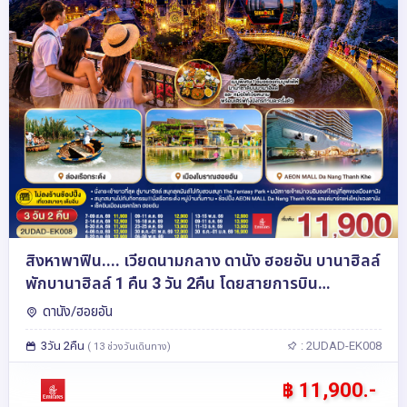
สิงหาพาฟิน.... เวียดนามกลาง ดานัง ฮอยอัน บานาฮิลล์
พักบานาฮิลล์ 1 คืน 3 วัน 2คืน โดยสายการบิน
Emirates (EK) ไม่ลงร้านรัฐบาล
ดานัง/ฮอยอัน
3วัน 2คืน
: 2UDAD-EK008
( 13 ช่วงวันเดินทาง)
฿ 11,900.-