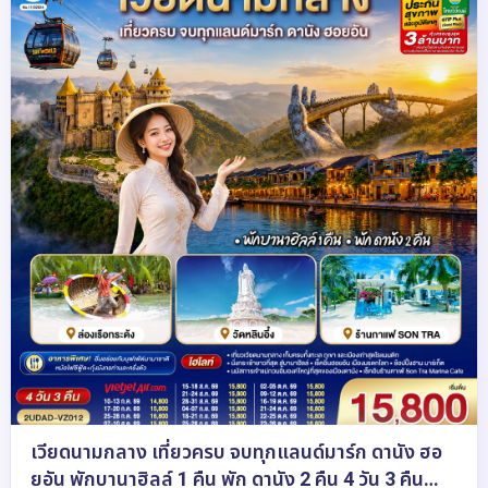
เวียดนามกลาง เที่ยวครบ จบทุกแลนด์มาร์ก ดานัง ฮอ
ยอัน พักบานาฮิลล์ 1 คืน พัก ดานัง 2 คืน 4 วัน 3 คืน