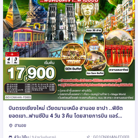
บินตรงเชียงใหม่ เวียดนามเหนือ ฮานอย ซาปา ..พิชิต
ยอดเขา..ฟานซีปัน 4 วัน 3 คืน โดยสายการบิน แอร์
เอเชีย (FD) ** พักโรงแรม ระดับ 4 ดาว **
ฮานอย
4วัน 3คืน
: GO1CNXHAN-FD003
( 9 ช่วงวันเดินทาง)