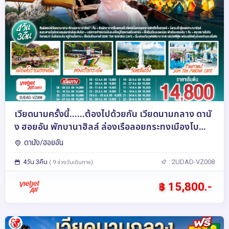
เวียดนามครั้งนี้......ต้องไปด้วยกัน เวียดนามกลาง ดานั
ง ฮอยอัน พักบานาฮิลล์ ล่องเรือลอยกระทงเมืองโบ
ราณฮอยอัน 4 วัน 3 คืน โดยสายการบิน Thai Vietjet
ดานัง/ฮอยอัน
Air (VZ)
4วัน 3คืน
: 2UDAD-VZ008
( 9 ช่วงวันเดินทาง)
฿ 15,800.-