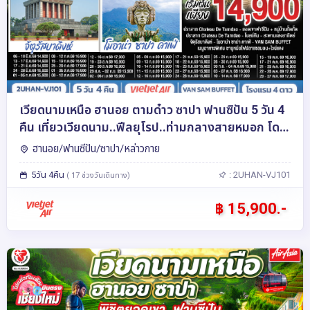
เวียดนามเหนือ ฮานอย ตามด๋าว ซาปา ฟานซิปัน 5 วัน 4
คืน เที่ยวเวียดนาม..ฟีลยุโรป..ท่ามกลางสายหมอก โดย
สายการบิน VietJet Air (VJ)
ฮานอย/ฟานซีปัน/ซาปา/หล่าวกาย
5วัน 4คืน
: 2UHAN-VJ101
( 17 ช่วงวันเดินทาง)
฿ 15,900.-