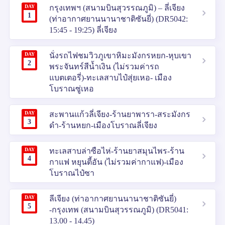
DAY
กรุงเทพฯ (สนามบินสุวรรณภูมิ) – ลี่เจียง
1
(ท่าอากาศยานนานาชาติซันยี่) (DR5042:
15:45 - 19:25) ลี่เจียง
DAY
นั่งรถไฟชมวิวภูเขาหิมะมังกรหยก-หุบเขา
2
พระจันทร์สีน้ำเงิน (ไม่รวมค่ารถ
แบตเตอรี่)-ทะเลสาบไป๋สุ่ยเหอ- เมือง
โบราณซู่เหอ
DAY
สะพานแก้วลี่เจียง-ร้านยาพารา-สระมังกร
3
ดำ-ร้านหยก-เมืองโบราณลี่เจียง
DAY
ทะเลสาบล่าซือไห่-ร้านยาสมุนไพร-ร้าน
4
กาแฟ หยุนตี้อัน (ไม่รวมค่ากาแฟ)-เมือง
โบราณไป๋ซา
DAY
ลีเจียง (ท่าอากาศยานนานาชาติซันยี่)
5
-กรุงเทพ (สนามบินสุวรรณภูมิ) (DR5041:
13.00 - 14.45)