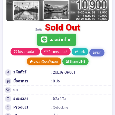
Sold Out
เริ่มต้น
จองผ่านไลน์
โปรแกรมย่อ 1
โปรแกรมย่อ 2
Link
PDF
รายละเอียดทั้งหมด
Share LINE
รหัสทัวร์
: 2ULJG-DR001
มื้ออาหาร
: 8 มื้อ
รถ
ระยะเวลา
: 5วัน 4คืน
Product
: Qebooking