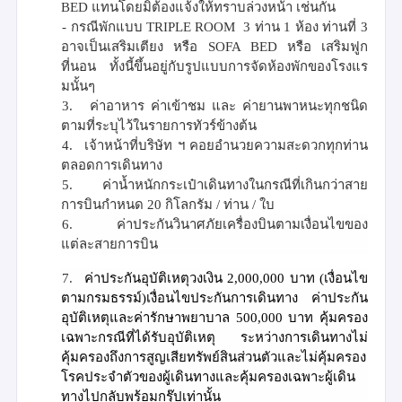
BED
แทนโดยมิต้องแจ้งให้ทราบล่วงหน้า เช่นกัน
- กรณีพักแบบ
TRIPLE ROOM
3 ท่าน 1 ห้อง ท่านที่ 3
อาจเป็นเสริมเตียง หรือ
SOFA BED
หรือ เสริมฟูก
ที่นอน ทั้งนี้ขึ้นอยู่กับรูปแบบการจัดห้องพักของโรงแร
มนั้นๆ
3.
ค่าอาหาร ค่าเข้าชม และ ค่ายานพาหนะทุกชนิด
ตามที่ระบุไว้ในรายการทัวร์ข้างต้น
4.
เจ้าหน้าที่บริษัท ฯ คอยอำนวยความสะดวกทุกท่าน
ตลอดการเดินทาง
5.
ค่าน้ำหนักกระเป๋าเดินทางในกรณีที่เกินกว่าสาย
การบินกำหนด
20
กิโลกรัม / ท่าน / ใบ
6.
ค่าประกันวินาศภัยเครื่องบินตามเงื่อนไขของ
แต่ละสายการบิน
7.
ค่าประกันอุบัติเหตุวงเงิน 2
,000,000
บาท (เงื่อนไข
ตามกรมธรรม์)เงื่อนไขประกันการเดินทาง ค่าประกัน
อุบัติเหตุและค่ารักษาพยาบาล
500,000 บาท
คุ้มครอง
เฉพาะกรณีที่ได้รับอุบัติเหตุ ระหว่างการเดินทางไม่
คุ้มครองถึงการสูญเสียทรัพย์สินส่วนตัวและไม่คุ้มครอง
โรคประจำตัวของผู้เดินทางและคุ้มครองเฉพาะผู้เดิน
ทางไปกลับพร้อมกรุ๊ปเท่านั้น