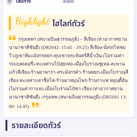
เส้นทาง
:
ลี่เจียง
Highlight
ไฮไลท์ทัวร์
กรุงเทพฯ (สนามบินสุวรรณภูมิ) – ลี่เจียง (ท่าอากาศยาน
นานาชาติซันยี่) (DR5042: 15:45 - 19:25) ลี่เจียง-นั่งรถไฟชม
วิวภูเขาหิมะมังกรหยก-หุบเขาพระจันทร์สีน้ำเงิน (ไม่รวมค่า
รถแบตเตอรี่)-ทะเลสาบไป๋สุ่ยเหอ-เมืองโบราณซู่เหอ-สะพาน
แก้วลี่เจียง-ร้านยาพารา-สระมังกรดำ-ร้านหยก-เมืองโบราณลี่
เจียง-ทะเลสาบล่าซือไห่-ร้านยาสมุนไพร-ร้านกาแฟ หยุนตี้อัน
(ไม่รวมค่ากาแฟ)-เมืองโบราณไป๋ซา-เจียง (ท่าอากาศยาน
นานาชาติซันยี่) -กรุงเทพ (สนามบินสุวรรณภูมิ) (DR5041 13:
00- 14.45)
รายละเอียดทัวร์