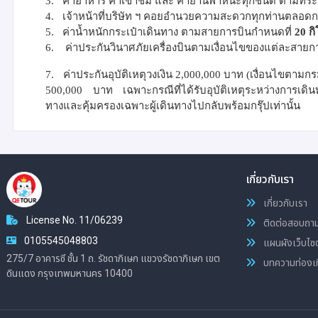
3.
ค่าอาหาร ค่าเข้าชม และ ค่ายานพาหนะทุกชนิด ตามที่ระบ
4.
เจ้าหน้าที่บริษัท ฯ คอยอำนวยความสะดวกทุกท่านตลอดก
5.
ค่าน้ำหนักกระเป๋าเดินทาง ตามสายการบินกำหนดที่
2
0 ก
6.
ค่าประกันวินาศภัยเครื่องบินตามเงื่อนไขของแต่ละสายก
7.
ค่าประกันอุบัติเหตุวงเงิน 2,000,000 บาท (เงื่อนไขตาม
500,000 บาท เฉพาะกรณีที่ได้รับอุบัติเหตุระหว่างการเดินท
ทางและคุ้มครองเฉพาะผู้เดินทางไปกลับพร้อมกรุ๊ปเท่านั้น
เกี่ยวกับเรา
เกี่ยวกับเรา
License No. 11/06239
ติดต่อสอบถา
0105545048803
แผนผังเว็บไซต
275/7 อาคารซี ชั้น 1 ถ. รัชดาภิเษก แขวงรัชดาภิเษก เขต
บทความท่องเท
ดินแดง กรุงเทพมหานคร 10400