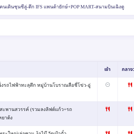
นนคนเดินชุนซีลู่-ตึก IFS แพนด้ายักษ์+POP MART-สนามบินเฉิงตู
เช้า
กลางว
่งรถไฟฟ้าทะลุตึก หมู่บ้านโบราณสือชี่โข่ว-อู่
+สะพานสวรรค์ (รวมลงลิฟต์แก้ว+รถ
หยาต้ง
พระใหญ่เล่อซาน-ง้อไบ๊ วัดเป้ากั๋ว