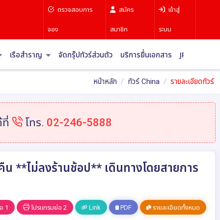
ตรวจสอบการ
สมัคร
เข้าสู่
จอง
สมาชิก
ระบบ
เรือสำราญ
จัดกรุ๊ปทัวร์ส่วนตัว
บริการยื่นเอกสาร
JR Pass
บท
หน้าหลัก
ทัวร์ China
รายละเอียดทัวร์
ที่
โทร.
02-246-5888
น 4 คืน **ไม่ลงร้านช้อป** เดินทางโดยสายการ
อ 1
โปรแกรมย่อ 2
Link
PDF
รายละเอียดทั้งหมด