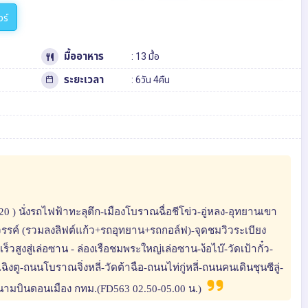
วร์
มื้ออาหาร
: 13 มื้อ
ระยะเวลา
: 6วัน 4คืน
0 ) นั่งรถไฟฟ้าทะลุตึก-เมืองโบราณฉื่อชีโข่ว-อู่หลง-อุทยานเขา
รค์ (รวมลงลิฟต์แก้ว+รถอุทยาน+รถกอล์ฟ)-จุดชมวิวระเบียง
็วสูงสู่เล่อซาน - ล่องเรือชมพระใหญ่เล่อซาน-ง้อไบ๊-วัดเป้ากั๋ว-
-เฉิงตู-ถนนโบราณจิ่งหลี่-วัดต้าฉือ-ถนนไท่กู่หลี่-ถนนคนเดินชุนซีลู่-
สนามบินดอนเมือง กทม.(FD563 02.50-05.00 น.)