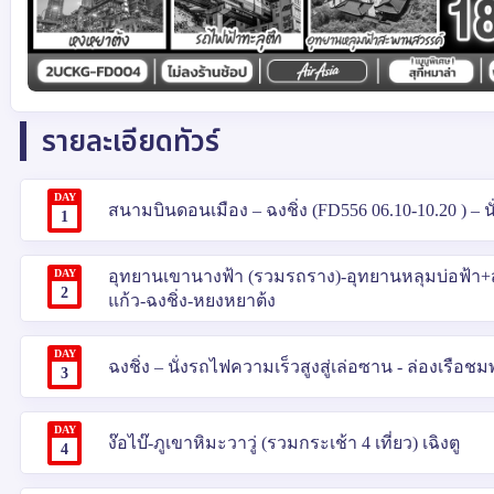
รายละเอียดทัวร์
DAY
สนามบินดอนเมือง – ฉงชิ่ง (FD556 06.10-10.20 ) – น
1
DAY
อุทยานเขานางฟ้า (รวมรถราง)-อุทยานหลุมบ่อฟ้า+
2
แก้ว-ฉงชิ่ง-หยงหยาต้ง
DAY
ฉงชิ่ง – นั่งรถไฟความเร็วสูงสู่เล่อซาน - ล่องเรือชม
3
DAY
ง๊อไบ๊-ภูเขาหิมะวาวู่ (รวมกระเช้า 4 เที่ยว) เฉิงตู
4