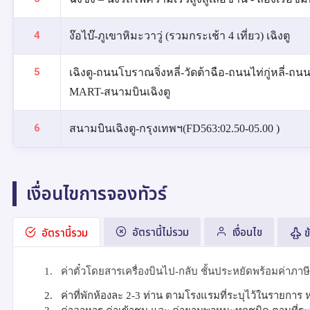
4
ง๊อไบ๊-ภูเขาหิมะวาวู่ (รวมกระเช้า 4 เที่ยว) เฉิงตู
5
เฉิงตู-ถนนโบราณจิ่งหลี่-วัดต้าฉือ-ถนนไท่กู่หลี่-ถน
MART-สนามบินเฉิงตู
6
สนามบินเฉิงตู-กรุงเทพฯ(FD563:02.50-05.00 )
เงื่อนไขการจองทัวร์
อัตรานี้ไม่รวม
เงื่อนไข
อัตรานี้รวม
ข
1.
ค่าตั๋วโดยสารเครื่องบินไป-กลับ ชั้นประหยัดพร้อมค่าภา
2.
ค่าที่พักห้องละ 2-3 ท่าน ตามโรงแรมที่ระบุไว้ในรายการ ห