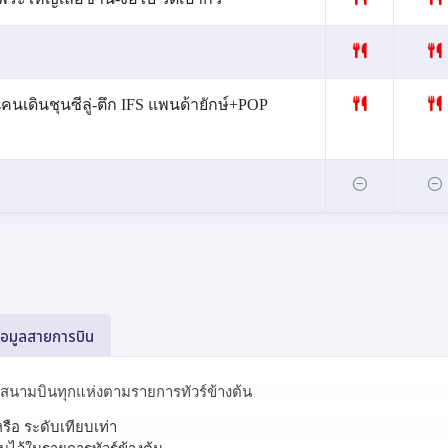
นคนเดินชุนซีลู่-ตึก IFS แพนด้ายักษ์+POP
้อมูลสายการบิน
ษีสนามบินทุกแห่งตามรายการทัวร์ข้างต้น
รือ ระดับเทียบเท่า