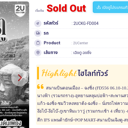
Sold Out
เปิดดูโปรแกรมทั
เริ่มต้น
รหัสทัวร์
: 2UCKG-FD004
รถ
Product
: 2UCenter
เส้นทาง
:
เฉิงตู
ฉงชิ่ง
Highlight
ไฮไลท์ทัวร์
สนามบินดอนเมือง – ฉงชิ่ง (FD556 06.10-10.2
นางฟ้า (รวมรถราง)-อุทยานหลุมบ่อฟ้า+สะพานสวร
แก้ว-ฉงชิ่ง-ชมวิวหงหยาต้ง-ฉงชิ่ง – นั่งรถไฟความเร
ง๊อไบ๊-ง๊อไบ๊-ภูเขาหิมะวาวู่ (รวมกระเช้า 4 เที่ยว) 
ตึก IFS แพนด้ายักษ์+POP MART-สนามบินเฉิงตู-