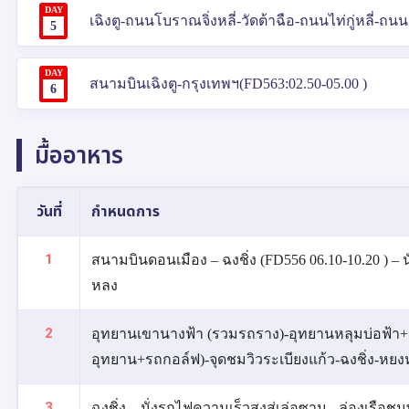
DAY
เฉิงตู-ถนนโบราณจิ่งหลี่-วัดต้าฉือ-ถนนไท่กู่หลี่-ถ
5
DAY
สนามบินเฉิงตู-กรุงเทพฯ(FD563:02.50-05.00 )
6
มื้ออาหาร
วันที่
กำหนดการ
1
สนามบินดอนเมือง – ฉงชิ่ง (FD556 06.10-10.20 ) – นั
หลง
2
อุทยานเขานางฟ้า (รวมรถราง)-อุทยานหลุมบ่อฟ้า
อุทยาน+รถกอล์ฟ)-จุดชมวิวระเบียงแก้ว-ฉงชิ่ง-หยง
3
ฉงชิ่ง – นั่งรถไฟความเร็วสูงสู่เล่อซาน - ล่องเรือชม