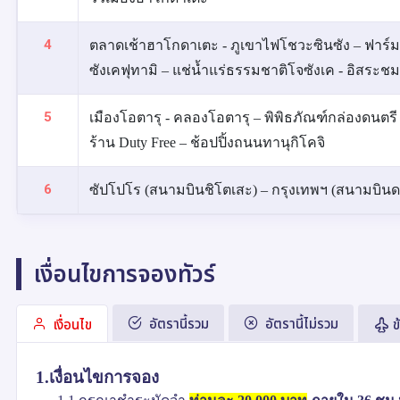
4
ตลาดเช้าฮาโกดาเตะ - ภูเขาไฟโชวะซินซัง – ฟาร์มห
ซังเคฟุทามิ – แช่น้ำแร่ธรรมชาติโจซังเค - อิสระ
5
เมืองโอตารุ - คลองโอตารุ – พิพิธภัณฑ์กล่องดนต
ร้าน Duty Free – ช้อปปิ้งถนนทานุกิโคจิ
6
ซัปโปโร (สนามบินชิโตเสะ) – กรุงเทพฯ (สนามบินดอน
เงื่อนไขการจองทัวร์
อัตรานี้รวม
อัตรานี้ไม่รวม
เงื่อนไข
ข
1.เงื่อนไขการจอง