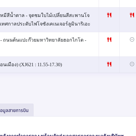
มีสีน้ำตาล - จุดชมใบไม้เปลี่ยนสีสะพานโจ
ชมเทศกาลประดับไฟโจซังเคเนเจอร์ลูมินาริเอะ
รี - ถนนต้นแปะก๊วยมหาวิทยาลัยฮอกไกโด -
เมือง) (XJ621 : 11.55-17.30)
้อมูลสายการบิน