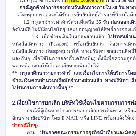
1.1
กรุณาชำระมัดจำ
ท่านละ
20
,
000
บาท
ภายใน
36
ชม
-
กรณีลูกค้าทำการจองก่อนวันเดินทางภายใน
30
วัน ทาง
-โดยทุกการจองจะได้รับการยืนยันสิทธิ์สำรองที่นั่ง เมื่อม
1.2
กรุณาชำระค่าทัวร์ส่วนที่เหลือ
35
วัน ก่อนออกเด
อัตโนมัติ ไม่มีเงื่อนไขใดๆ และขออนุญาตให้สิทธิ์การจองแก่ลู
1.3
เมื่อชำระเงินในแต่ละส่วนแล้ว
โปรดส่งสำเน
หนังสือเดินทาง
(
Passport)
พร้อมยืนยันว่า ต้องการเดินท
หนังสือเดินทาง
(
Passport)
มาให้ ทางบริษัทฯ ขอสงวนสิทธิ์
และอื่นๆ เพื่อใช้ในการจองตั๋วเครื่องบิน
) ทั้งนี้เพื่อความถ
พลาดที่อาจก่อให้เกิดค่าเสียหายเพิ่มเติมได้
**
กรุณาศึกษารายการทัวร์ และเงื่อนไขการให้บริการโดยล
ชำระเงินครบจำนวนหรือมัดจำบางส่วนแล้ว ทางบริษัทฯ ถือว่
โปรแกรมการเดินทางนั้นๆ
**
2.เงื่อนไขการยกเลิก
บริษัทใช้เงื่อนไขตามกรมการท่อ
กรณีที่ผู้เดินทางต้องการขอยกเลิกการเดินทาง หรือเ
อักษร มายังบริษัท โดย
E MAIL
หรือ
LINE
พร้อมแจ้งให้เจ
ว่ากรณีใดๆ
)
ตาม
“
ประกาศคณะกรรมการธุรกิจนำเที่ยวและมัคคุเทศ