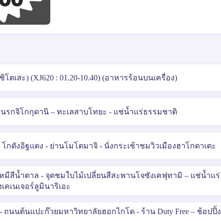
โตเสะ) (XJ620 : 01.20-10.40) (อาหารร้อนบนเครื่อง)
านรกจิโกกุดานิ – ทะเลสาบโทยะ - แช่น้ำแร่ธรรมชาติ
โกดังอิฐแดง - ย่านโมโตมาจิ - นั่งกระเช้าชมวิวเมืองฮาโกดาเตะ
ีสีน้ำตาล - จุดชมใบไม้เปลี่ยนสีสะพานโจซังเคฟุทามิ – แช่น้ำแร่
คเนเจอร์ลูมินาริเอะ
ี - ถนนต้นแปะก๊วยมหาวิทยาลัยฮอกไกโด - ร้าน Duty Free – ช้อปปิ