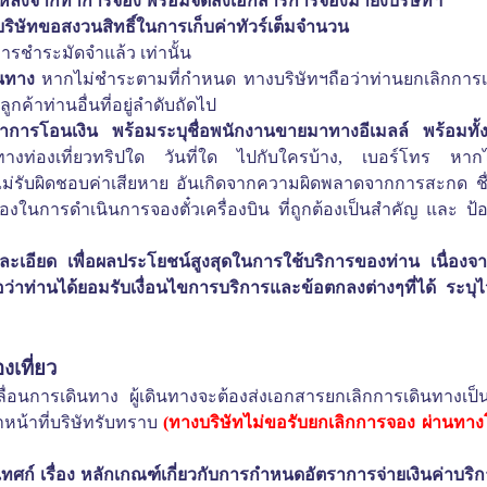
หลังจากทำการจอง พร้อมจัดส่งเอกสารการจองมายังบริษัทฯ
บริษัทขอสงวนสิทธิ์ในการเก็บค่าทัวร์เต็มจำนวน
ีการชำระมัดจำแล้ว เท่านั้น
ินทาง
หากไม่ชำระตามที่กำหนด ทางบริษัทฯถือว่าท่านยกเลิกการ
กค้าท่านอื่นที่อยู่ลำดับถัดไป
าการโอนเงิน พร้อมระบุชื่อพนักงานขายมาทางอีเมลล์ พร้อมทั้ง
างท่องเที่ยวทริปใด วันที่ใด
ไปกับใครบ้าง
,
เบอร์โทร หากไ
ไม่รับผิดชอบค่าเสียหาย อันเกิดจากความผิดพลาดจากการสะกด ชื
ูกต้องในการดำเนินการจองตั๋วเครื่องบิน ที่ถูกต้องเป็นสำคัญ และ ป้
ะเอียด เพื่อผลประโยชน์สูงสุดในการใช้บริการของท่าน เนื่องจาก
าท่านได้ยอมรับเงื่อนไขการบริการและข้อตกลงต่างๆที่ได้ ระบุไ
งเที่ยว
ลื่อนการเดินทาง
ผู้เดินทางจะต้องส่งเอกสารยกเลิกการเดินทางเป็
้าหน้าที่บริษัทรับทราบ
(
ทางบริษัทไม่ขอรับยกเลิกการจอง ผ่านทางโ
ก์ เรื่อง หลักเกณฑ์เกี่ยวกับการกำหนดอัตราการจ่ายเงินค่าบริก