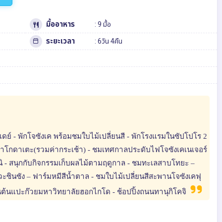
มื้ออาหาร
: 9 มื้อ
ระยะเวลา
: 6วัน 4คืน
ฟรีเดย์ - พักโจซังเค พร้อมชมใบไม้เปลี่ยนสี - พักโรงแรมในซัปโปโร 2
วิวฮาโกดาเตะ(รวมค่ากระเช้า) - ชมเทศกาลประดับไฟโจซังเคเนเจอร์
ดานิ - สนุกกับกิจกรรมเก็บผลไม้ตามฤดูกาล - ชมทะเลสาบโทยะ –
ซินซัง – ฟาร์มหมีสีน้ำตาล - ชมใบไม้เปลี่ยนสีสะพานโจซังเคฟุ
นนต้นแปะก๊วยมหาวิทยาลัยฮอกไกโด - ช้อปปิ้งถนนทานุกิโคจิ