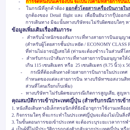
-
การจัดที่นั่งบนเครื่องบิน จะเป็นไปตามที่สายการบินเ
-
ในกรณีที่ลูกค้าต้อง
ออกตั๋วโดยสารเครื่องบินภายใ
ถูกต้อง
ของ
Detail flight
และ เพื่อยืนยันว่ากรุ๊ปออ
การเดินทาง มิฉะนั้นทางบริษัทจะไม่รับผิดชอบใดๆ
หา
ข้อมูลเพิ่มเติมเรื่องสัมภาระ
-
สำหรับน้ำหนักของสัมภาระที่ทางสายการบินอนุญาตใ
(
สำหรับผู้โดยสารชั้นประหยัด
/
ECONOMY CLASS 
ที่ท่านไม่อาจปฏิเสธได้
(
ท่านจะต้องชำระในส่วนที่โดนเ
-
สำหรับกระเป๋าสัมภาระที่ทางสายการบินอนุญาตให้นำขึ
เกิน
115
เซนติเมตร หรือ
25
เซนติเมตร
(
9.75
นิ้ว
)
x
5
-
กรณีที่ต้องเดินทางด้วยสายการบินภายในประเทศ น้
กำหนดของแต่ละสายการบิน ทางบริษัทฯขอสงวนสิทธิ์ไ
ส่วนที่โดนเรียกเก็บเพิ่ม
)
-
ทางบริษัทฯ ไม่รับผิดชอบกรณีเกิดการสูญเสีย
,
สูญหา
คุณสมบัติการเข้าประเทศญี่ปุ่น
(
สำหรับกรณีการเข้า
1.
หนังสือเดินทางอิเล็กทรอนิกส์ที่ยังมีอายุการใช้งานเหลืออย
2.
กิจกรรมใดๆ ที่จะกระทำในประเทศญี่ปุ่นจะต้องไม่เป็นสิ่ง
3.
ในขั้นตอนการขอเข้าประเทศ จะต้องระบุระยะเวลาการพำ
4.
เป็นผู้ที่ไม่มีประวัติการถูกส่งตัวกลับจากประเทศญี่ปุ่น 