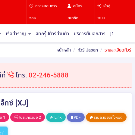
ตรวจสอบการ
สมัคร
เข้าสู่
จอง
สมาชิก
ระบบ
เรือสำราญ
จัดกรุ๊ปทัวร์ส่วนตัว
บริการยื่นเอกสาร
JR Pass
บท
หน้าหลัก
ทัวร์ Japan
รายละเอียดทัวร์
ที่
โทร.
02-246-5888
กซ์ [XJ]
อ 1
โปรแกรมย่อ 2
Link
PDF
รายละเอียดทั้งหมด
วร์