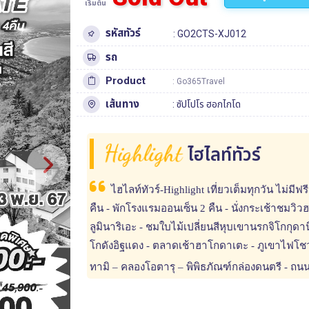
เริ่มต้น
รหัสทัวร์
: GO2CTS-XJ012
รถ
Product
: Go365Travel
เส้นทาง
:
ซัปโปโร
ฮอกไกโด
Highlight
ไฮไลท์ทัวร์
ไฮไลท์ทัวร์-Highlight เที่ยวเต็มทุกวัน ไม่มี
คืน - พักโรงแรมออนเซ็น 2 คืน - นั่งกระเช้าชม
ลูมินาริเอะ - ชมใบไม้เปลี่ยนสีหุบเขานรกจิโกกุ
โกดังอิฐแดง - ตลาดเช้าฮาโกดาเตะ - ภูเขาไฟโชวะ
ทามิ – คลองโอตารุ – พิพิธภัณฑ์กล่องดนตรี - ถ