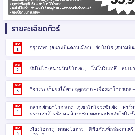
รายละเอียดทัวร์
DAY
กรุงเทพฯ (สนามบินดอนเมือง) – ซัปโปโร (สนามบินชิ
1
DAY
ซัปโปโร (สนามบินชิโตเซะ) – โนโบริเบทสึ – หุบเข
2
DAY
กิจกรรมเก็บผลไม้ตามฤดูกลาล - เมืองฮาโกดาเตะ – 
3
DAY
ตลาดเช้าฮาโกดาเตะ - ภูเขาไฟโชวะซินซัง – ฟาร์มหม
4
ธรรมชาติโจซังเค - อิสระชมเทศกาลประดับไฟโจซังเ
DAY
เมืองโอตารุ - คลองโอตารุ – พิพิธภัณฑ์กล่องดนตร
5