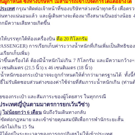
ป็นผู้กำหนด ซึ่งทางบริษัทฯ ไม่สามารถเข้าไปจัดการได้แต่อย่างใด
นประเทศ
กรุณาติดต่อเจ้าหน้าที่ของบริษัทฯล่วงหน้าทุกครั้ง เพื่อ
กเดินทางแน่นอนแล้ว
และผู้เดินทางจะต้องมาถึงสนามบินอย่างน้อย 
กมีความเสียหายเกิดขึ้น
ห้บรรทุกใต้ท้องเครื่องบิน
คือ
20
กิโลกรัม
PASSENGER)
การเรียกเก็บค่าระวางน้ำหนักที่เกินเพิ่มเป็นสิทธิข
รียกเก็บเพิ่ม
)
้นเครื่องได้ ต้องมีน้ำหนักไม่เกิน
7
กิโลกรัม และมีความกว้าง
+
6
เซนติเมตร
(
21.5
นิ้ว
)
x 46
เซนติเมตร
(
18
นิ้ว
)
ำหนักของกระเป๋าอาจจะถูกกำหนดให้ต่ำกว่ามาตรฐานได้ ทั้งนี้ขึ้
ม่รับผิดชอบส่วนต่างของค่าใช้จ่ายที่สัมภาระน้ำหนักเกิน
(
ท่าน
ยของกระเป๋า และสัมภาระของผู้โดยสาร ในทุกกรณี
ประเทศญี่ปุ่นตามมาตรการยกเว้นวีซ่า
)
ู่
ไม่น้อยกว่า
6
เดือน
นับถึงวันเดินทางกลับ
ที่ขัดต่อกฎหมาย และเข้าข่ายคุณสมบัติเพื่อการพำนักระยะสั้น
นักไม่เกิน
15
วัน
หรือมิได้อยู่ในระยะเวลาของการถูกปฏิเสธไม่ให้เข้าประเทศ